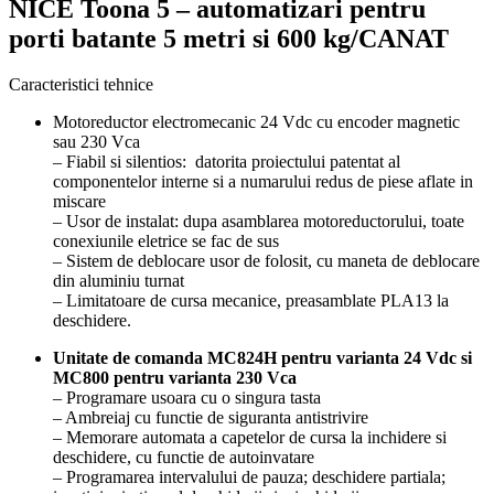
NICE Toona 5 – automatizari pentru
porti batante 5 metri si 600 kg/CANAT
Caracteristici tehnice
Motoreductor electromecanic 24 Vdc cu encoder magnetic
sau 230 Vca
– Fiabil si silentios: datorita proiectului patentat al
componentelor interne si a numarului redus de piese aflate in
miscare
– Usor de instalat: dupa asamblarea motoreductorului, toate
conexiunile eletrice se fac de sus
– Sistem de deblocare usor de folosit, cu maneta de deblocare
din aluminiu turnat
– Limitatoare de cursa mecanice, preasamblate PLA13 la
deschidere.
Unitate de comanda MC824H pentru varianta 24 Vdc si
MC800 pentru varianta 230 Vca
– Programare usoara cu o singura tasta
– Ambreiaj cu functie de siguranta antistrivire
– Memorare automata a capetelor de cursa la inchidere si
deschidere, cu functie de autoinvatare
– Programarea intervalului de pauza; deschidere partiala;