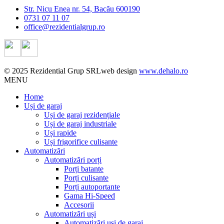
Str. Nicu Enea nr. 54, Bacău 600190
0731 07 11 07
office@rezidentialgrup.ro
© 2025 Rezidential Grup SRL
web design
www.dehalo.ro
MENU
Home
Uși de garaj
Uși de garaj rezidențiale
Uși de garaj industriale
Uși rapide
Uși frigorifice culisante
Automatizări
Automatizări porți
Porți batante
Porți culisante
Porți autoportante
Gama Hi-Speed
Accesorii
Automatizări uși
Automatizări uși de garaj