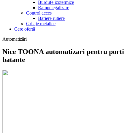
Burdufe izotermice
Rampe egalizare
Control acces
Bariere rutiere
Grilaje metalice
Cere ofertă
Automatizări
Nice TOONA automatizari pentru porti
batante