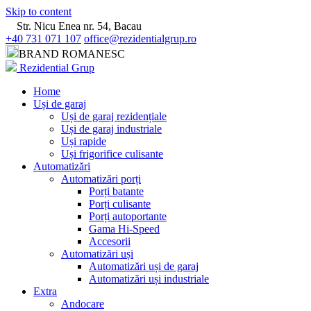
Skip to content
Str. Nicu Enea nr. 54, Bacau
+40 731 071 107
office@rezidentialgrup.ro
BRAND ROMANESC
Rezidential Grup
Home
Uși de garaj
Uși de garaj rezidențiale
Uși de garaj industriale
Uși rapide
Uși frigorifice culisante
Automatizări
Automatizări porți
Porți batante
Porți culisante
Porți autoportante
Gama Hi-Speed
Accesorii
Automatizări uși
Automatizări uși de garaj
Automatizări uși industriale
Extra
Andocare