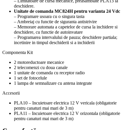
– Limitatoare de cursa mecanice, preasamblate PLA13 la
deschidere.
Unitate de comanda MC824H pentru varianta 24 Vdc
– Programare usoara cu o singura tasta
– Ambreiaj cu functie de siguranta antistrivire
– Memorare automata a capetelor de cursa la inchidere si
deschidere, cu functie de autoinvatare
– Programarea intervalului de pauza; deschidere partiala;
incetinire in timpul deschiderii si a inchiderii
Componenta Kit
2 motoreductoare mecanice
2 telecomenzi cu doua canale
1 unitate de comanda cu receptor radio
1 set de fotocelule
1 lampa de semnalizare cu antena integrate
Accesorii
PLA10 – Incuietoare electrica 12 V vericala (obligatorie
pentru canaturi mai mari de 3 m)
PLA11 – Incuietoare electrica 12 V orizontala (obligatorie
pentru canaturi mai mari de 3 m)