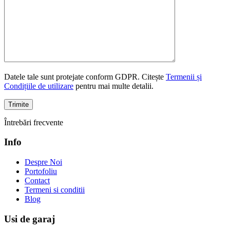
Datele tale sunt protejate conform GDPR. Citește
Termenii și
Condițiile de utilizare
pentru mai multe detalii.
Întrebări frecvente
Info
Despre Noi
Portofoliu
Contact
Termeni si conditii
Blog
Usi de garaj