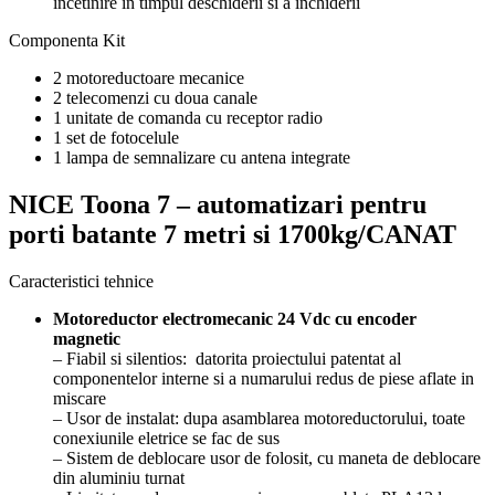
incetinire in timpul deschiderii si a inchiderii
Componenta Kit
2 motoreductoare mecanice
2 telecomenzi cu doua canale
1 unitate de comanda cu receptor radio
1 set de fotocelule
1 lampa de semnalizare cu antena integrate
NICE Toona 7 – automatizari pentru
porti batante 7 metri si 1700kg/CANAT
Caracteristici tehnice
Motoreductor electromecanic 24 Vdc cu encoder
magnetic
– Fiabil si silentios: datorita proiectului patentat al
componentelor interne si a numarului redus de piese aflate in
miscare
– Usor de instalat: dupa asamblarea motoreductorului, toate
conexiunile eletrice se fac de sus
– Sistem de deblocare usor de folosit, cu maneta de deblocare
din aluminiu turnat