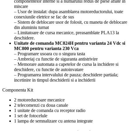
componentelor interne si a numarului redus de piese aflate in
miscare
– Usor de instalat: dupa asamblarea motoreductorului, toate
conexiunile eletrice se fac de sus
– Sistem de deblocare usor de folosit, cu maneta de deblocare
din aluminiu turnat
– Limitatoare de cursa mecanice, preasamblate PLA13 la
deschidere.
Unitate de comanda MC824H pentru varianta 24 Vdc si
MC800 pentru varianta 230 Vca
– Programare usoara cu o singura tasta
– Ambreiaj cu functie de siguranta antistrivire
– Memorare automata a capetelor de cursa la inchidere si
deschidere, cu functie de autoinvatare
– Programarea intervalului de pauza; deschidere partiala;
incetinire in timpul deschiderii si a inchiderii
Componenta Kit
2 motoreductoare mecanice
2 telecomenzi cu doua canale
1 unitate de comanda cu receptor radio
1 set de fotocelule
1 lampa de semnalizare cu antena integrate