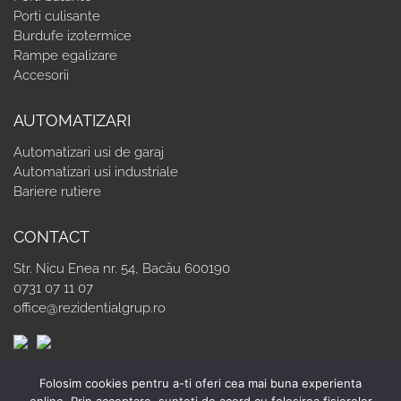
Porti culisante
Burdufe izotermice
Rampe egalizare
Accesorii
AUTOMATIZARI
Automatizari usi de garaj
Automatizari usi industriale
Bariere rutiere
CONTACT
Str. Nicu Enea nr. 54, Bacău 600190
0731 07 11 07
office@rezidentialgrup.ro
Folosim cookies pentru a-ti oferi cea mai buna experienta
© 2025 Rezidential Grup SRL
web design
www.dehalo.ro