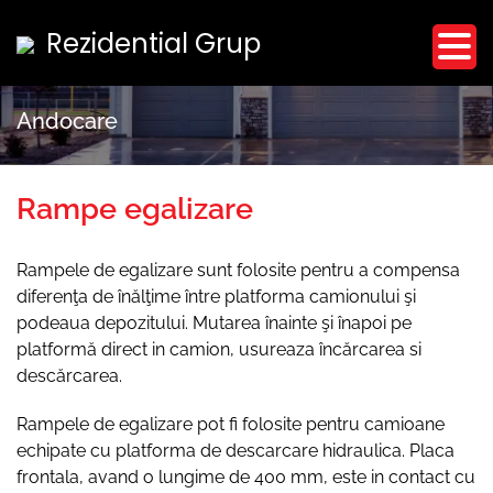
Skip
Rezidential Grup
to
content
Andocare
Rampe egalizare
Rampele de egalizare sunt folosite pentru a compensa
diferenţa de înălţime între platforma camionului şi
podeaua depozitului. Mutarea înainte şi înapoi pe
platformă direct in camion, usureaza încărcarea si
descărcarea.
Rampele de egalizare pot fi folosite pentru camioane
echipate cu platforma de descarcare hidraulica. Placa
frontala, avand o lungime de 400 mm, este in contact cu