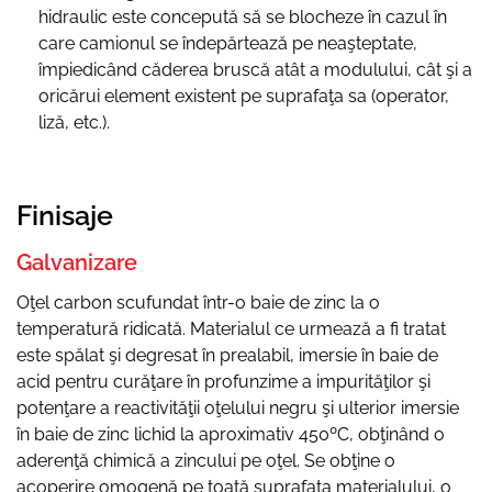
hidraulic este concepută să se blocheze în cazul în
care camionul se îndepărtează pe neaşteptate,
împiedicând căderea bruscă atât a modulului, cât şi a
oricărui element existent pe suprafaţa sa (operator,
liză, etc.).
Finisaje
Galvanizare
Oţel carbon scufundat într-o baie de zinc la o
temperatură ridicată. Materialul ce urmează a fi tratat
este spălat şi degresat în prealabil, imersie în baie de
acid pentru curăţare în profunzime a impurităţilor şi
potenţare a reactivităţii oţelului negru şi ulterior imersie
în baie de zinc lichid la aproximativ 450ºC, obţinând o
aderenţă chimică a zincului pe oţel. Se obţine o
acoperire omogenă pe toată suprafaţa materialului, o