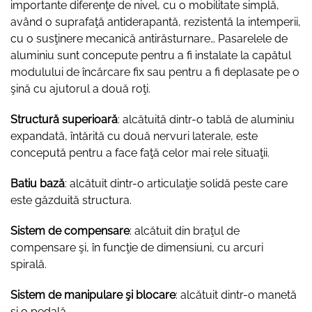
importante diferenţe de nivel, cu o mobilitate simplă,
având o suprafaţă antiderapantă, rezistentă la intemperii,
cu o susţinere mecanică antirăsturnare… Pasarelele de
aluminiu sunt concepute pentru a fi instalate la capătul
modulului de încărcare fix sau pentru a fi deplasate pe o
şină cu ajutorul a două roţi.
Structură superioară
: alcătuită dintr-o tablă de aluminiu
expandată, întărită cu două nervuri laterale, este
concepută pentru a face faţă celor mai rele situaţii.
Batiu bază
: alcătuit dintr-o articulaţie solidă peste care
este găzduită structura.
Sistem de compensare
: alcătuit din braţul de
compensare şi, în funcţie de dimensiuni, cu arcuri
spirală.
Sistem de manipulare şi blocare
: alcătuit dintr-o manetă
şi o pedală.