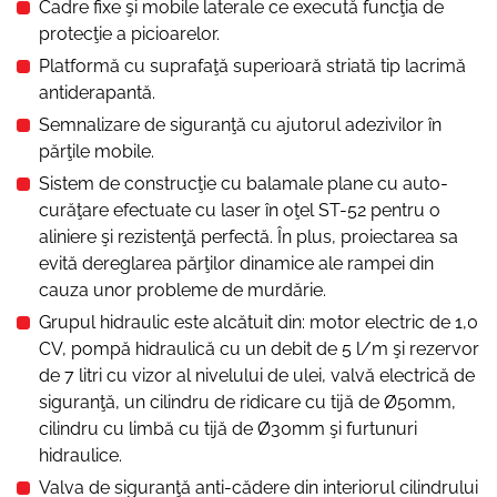
Cadre fixe şi mobile laterale ce execută funcţia de
protecţie a picioarelor.
Platformă cu suprafaţă superioară striată tip lacrimă
antiderapantă.
Semnalizare de siguranţă cu ajutorul adezivilor în
părţile mobile.
Sistem de construcţie cu balamale plane cu auto-
curăţare efectuate cu laser în oţel ST-52 pentru o
aliniere şi rezistenţă perfectă. În plus, proiectarea sa
evită dereglarea părţilor dinamice ale rampei din
cauza unor probleme de murdărie.
Grupul hidraulic este alcătuit din: motor electric de 1,0
CV, pompă hidraulică cu un debit de 5 l/m şi rezervor
de 7 litri cu vizor al nivelului de ulei, valvă electrică de
siguranţă, un cilindru de ridicare cu tijă de Ø50mm,
cilindru cu limbă cu tijă de Ø30mm şi furtunuri
hidraulice.
Valva de siguranţă anti-cădere din interiorul cilindrului