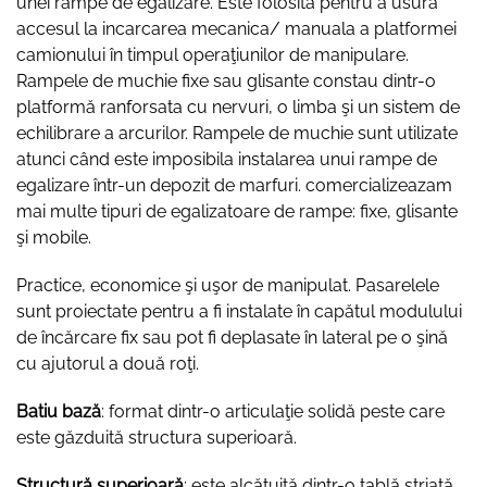
unei rampe de egalizare. Este folosita pentru a usura
accesul la incarcarea mecanica/ manuala a platformei
camionului în timpul operaţiunilor de manipulare.
Rampele de muchie fixe sau glisante constau dintr-o
platformă ranforsata cu nervuri, o limba şi un sistem de
echilibrare a arcurilor. Rampele de muchie sunt utilizate
atunci când este imposibila instalarea unui rampe de
egalizare într-un depozit de marfuri. comercializeazam
mai multe tipuri de egalizatoare de rampe: fixe, glisante
şi mobile.
Practice, economice şi uşor de manipulat. Pasarelele
sunt proiectate pentru a fi instalate în capătul modulului
de încărcare fix sau pot fi deplasate în lateral pe o şină
cu ajutorul a două roţi.
Batiu bază
: format dintr-o articulaţie solidă peste care
este găzduită structura superioară.
Structură superioară
: este alcătuită dintr-o tablă striată