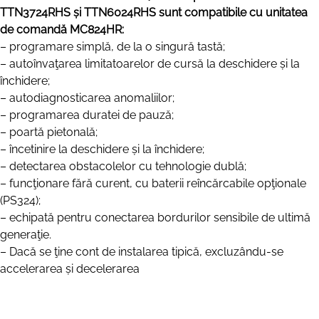
TTN3724RHS și TTN6024RHS sunt compatibile cu unitatea
de comandă MC824HR:
– programare simplă, de la o singură tastă;
– autoînvaţarea limitatoarelor de cursă la deschidere și la
închidere;
– autodiagnosticarea anomaliilor;
– programarea duratei de pauză;
– poartă pietonală;
– încetinire la deschidere și la închidere;
– detectarea obstacolelor cu tehnologie dublă;
– funcţionare fără curent, cu baterii reîncărcabile opţionale
(PS324);
– echipată pentru conectarea bordurilor sensibile de ultimă
generaţie.
– Dacă se ţine cont de instalarea tipică, excluzându-se
accelerarea și decelerarea