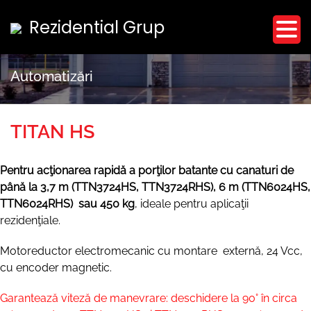
Skip
Rezidential Grup
to
content
Automatizări
TITAN HS
Pentru acţionarea rapidă a porţilor batante cu canaturi de
până la 3,7 m (TTN3724HS, TTN3724RHS), 6 m (TTN6024HS,
TTN6024RHS) sau 450 kg
, ideale pentru aplicaţii
rezidenţiale.
Motoreductor electromecanic cu montare externă, 24 Vcc,
cu encoder magnetic.
Garantează viteză de manevrare: deschidere la 90° în circa