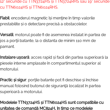
12* secunde cu TTN3724HS și TTN3724RHS sau 19* secunde
cu TTN6024HS și TTN6024RHS.
Fiabil
: encoderul magnetic își menţine în timp valorile
prestabilite și o detectare precisă a obstacolelor.
Versatil
: motorul poate fi de asemenea instalat in partea de
jos a porţii batante, la o distanta de minim 110 mm de
pamant.
Instalare ușoară
: acces rapid și facil din partea superioară la
piesele interne amplasate în compartimentul superior al
motorului.
Practic și sigur
: porţile batante pot fi deschise și închise
manual folosind butonul de siguranţă localizat în partea
superioară a motorului.
Modelele TTN3724HS și TTN6024HS sunt compatibile cu
unitatea de comandă MC824H, în timp ce modelele