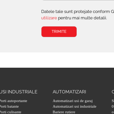
Datele tale sunt protejate conform 
utilizare
pentru mai multe detalii.
USI INDUSTRIALE
AUTOMATIZARI
Porti autoportante
Automatizari usi de garaj
S
Porti batante
Automatizari usi industriale
0
Porti culisante
Bariere rutiere
o