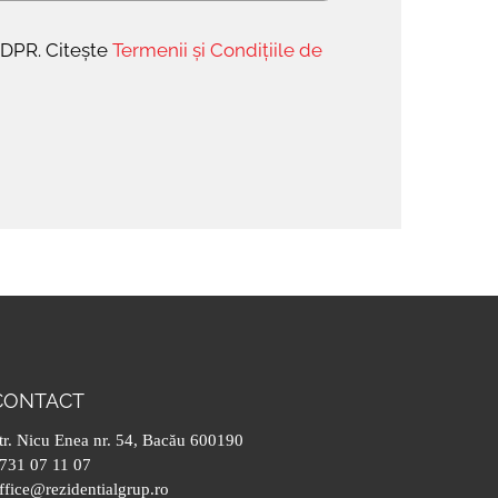
GDPR. Citește
Termenii și Condițiile de
CONTACT
tr. Nicu Enea nr. 54, Bacău 600190
731 07 11 07
ffice@rezidentialgrup.ro