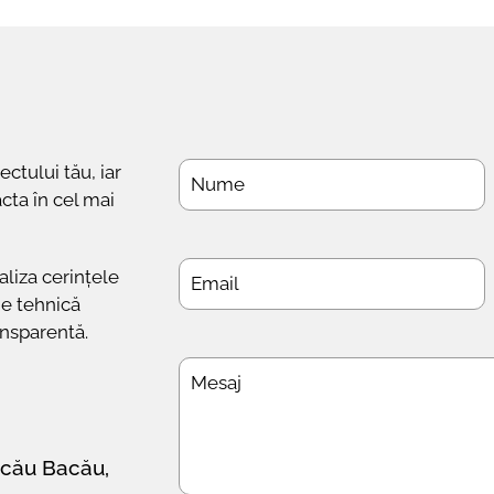
ctului tău, iar
acta în cel mai
aliza cerințele
ie tehnică
ransparentă.
acău Bacău,