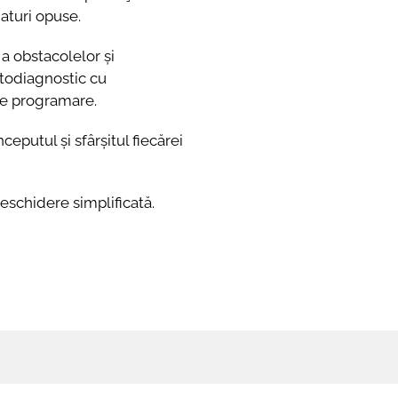
aturi opuse.
 a obstacolelor și
utodiagnostic cu
 de programare.
nceputul și sfârșitul fiecărei
eschidere simplificată.