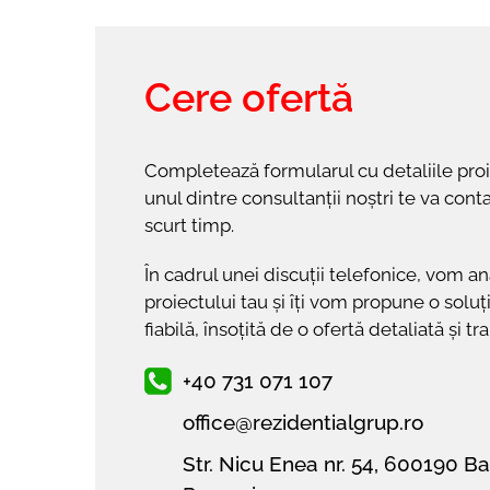
Cere ofertă
Completează formularul cu detaliile proie
unul dintre consultanții noștri te va cont
scurt timp.
În cadrul unei discuții telefonice, vom an
proiectului tau și îți vom propune o soluț
fiabilă, însoțită de o ofertă detaliată și t
+40 731 071 107
office@rezidentialgrup.ro
Str. Nicu Enea nr. 54, 600190 B