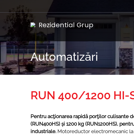
Skip
to
content
Rezidential Grup
Automatizări
RUN 400/1200 HI-
Pentru acţionarea rapidă porţilor culisante 
(RUN400HS) și 1200 kg (RUN1200HS), pentru ap
industriale.
Motoreductor electromecanic la 