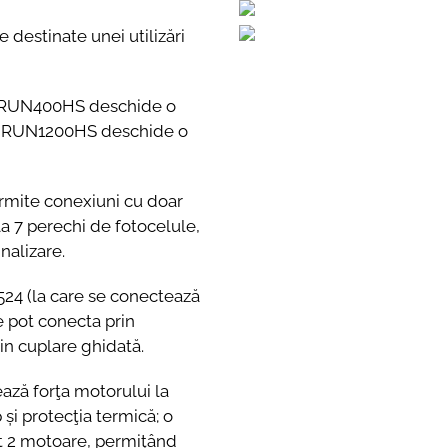
e destinate unei utilizări
RUN400HS deschide o
 ce RUN1200HS deschide o
rmite conexiuni cu doar
la 7 perechi de fotocelule,
nalizare.
524 (la care se conectează
e pot conecta prin
rin cuplare ghidată.
ază forţa motorului la
 și protecţia termică; o
t 2 motoare, permiţând